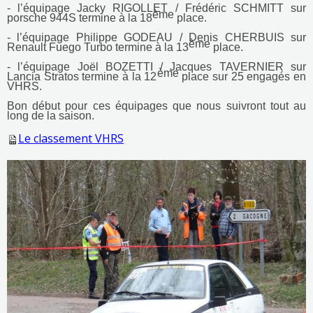
- l’équipage Jacky RIGOLLET / Frédéric SCHMITT sur
ème
porsche 944S termine à la 18
place.
- l’équipage Philippe GODEAU / Denis CHERBUIS sur
ème
Renault Fuego Turbo termine à la 13
place.
- l’équipage Joël BOZETTI / Jacques TAVERNIER sur
ème
Lancia Stratos termine à la 12
place sur 25 engagés en
VHRS.
Bon début pour ces équipages que nous suivront tout au
long de la saison.
Le classement VHRS