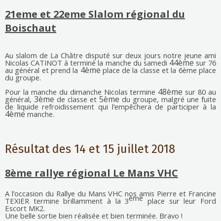
21eme et 22eme Slalom régional du
Boischaut
Au slalom de La Châtre disputé sur deux jours notre jeune ami
44ème
Nicolas CATINOT à terminé la manche du samedi
sur 76
4ème
au général et prend la
place de la classe et la 6ème
place
du groupe.
48ème
Pour la manche du dimanche Nicolas termine
sur 80 au
3ème
5ème
général,
de classe et
du groupe, malgré une fuite
de liquide refroidissement qui l’empêchera de participer à la
4ème
manche.
Résultat des 14 et 15 juillet 2018
8ème rallye régional Le Mans VHC
A l’occasion du Rallye du Mans VHC nos amis Pierre et Francine
ème
TEXIER termine brillamment à la 3
place sur leur Ford
Escort MK2.
Une belle sortie bien réalisée et bien terminée. Bravo !